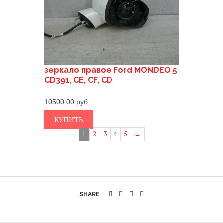
зеркало правое Ford MONDEO 5
CD391, CE, CF, CD
10500.00
КУПИТЬ
1
2
3
4
5
→
SHARE