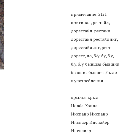
примечание: 5121
оригинал, рестайл,
дорестайл, рестаил
дорестаил рестайлинг,
дорестайлинг, рест,
дорест, до, б/у, бу, б у,
б.у. б. у. бывшая бывший
бывшие бывшее, было
в употреблении
крылья крыл
Honda, Хонда
Инспайр Инспаир
Инспаер Инспайер
Инспаиер