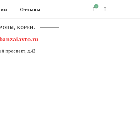
0
сии
Отзывы
РОПЫ, КОРЕИ.
banzaiavto.ru
й проспект, д.42