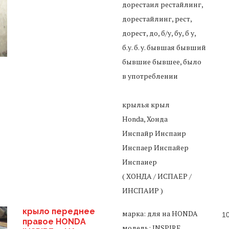
дорестаил рестайлинг,
дорестайлинг, рест,
дорест, до, б/у, бу, б у,
б.у. б. у. бывшая бывший
бывшие бывшее, было
в употреблении
крылья крыл
Honda, Хонда
Инспайр Инспаир
Инспаер Инспайер
Инспаиер
( ХОНДА / ИСПАЕР /
ИНСПАИР )
крыло переднее
марка: для на HONDA
1
правое HONDA
модель: INSPIRE