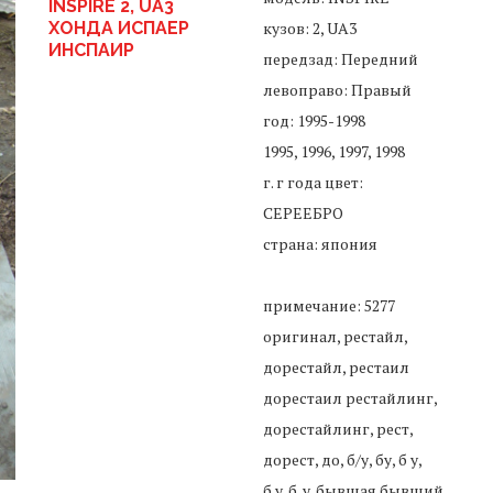
INSPIRE 2, UA3
ХОНДА ИСПАЕР
кузов: 2, UA3
ИНСПАИР
передзад: Передний
левоправо: Правый
год: 1995-1998
1995, 1996, 1997, 1998
г. г года цвет:
СЕРЕЕБРО
страна: япония
примечание: 5277
оригинал, рестайл,
дорестайл, рестаил
дорестаил рестайлинг,
дорестайлинг, рест,
дорест, до, б/у, бу, б у,
б.у. б. у. бывшая бывший