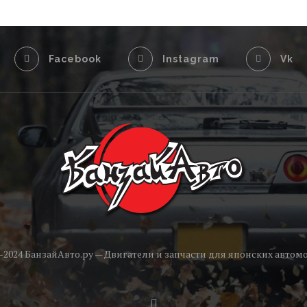
Facebook
Instagram
Vk
1-2024 БанзайАвто.ру — Двигатели и запчасти для японских автом