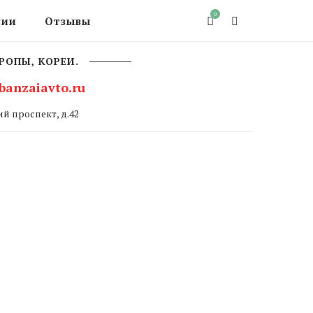
0
сии
Отзывы
РОПЫ, КОРЕИ.
banzaiavto.ru
й проспект, д.42