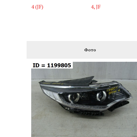
4 (JF)
4, JF
Фото