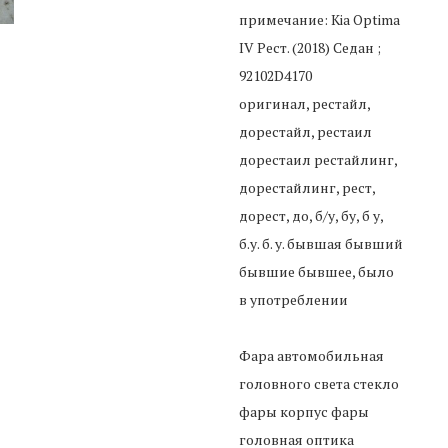
примечание: Kia Optima
IV Рест. (2018) Седан ;
92102D4170
оригинал, рестайл,
дорестайл, рестаил
дорестаил рестайлинг,
дорестайлинг, рест,
дорест, до, б/у, бу, б у,
б.у. б. у. бывшая бывший
бывшие бывшее, было
в употреблении
Фара автомобильная
головного света стекло
фары корпус фары
головная оптика