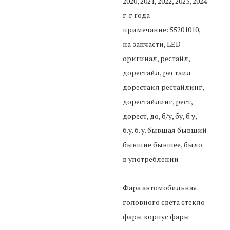
2020, 2021, 2022, 2023, 2024
г. г года
примечание: 55201010,
на запчасти, LED
оригинал, рестайл,
дорестайл, рестаил
дорестаил рестайлинг,
дорестайлинг, рест,
дорест, до, б/у, бу, б у,
б.у. б. у. бывшая бывший
бывшие бывшее, было
в употреблении
Фара автомобильная
головного света стекло
фары корпус фары