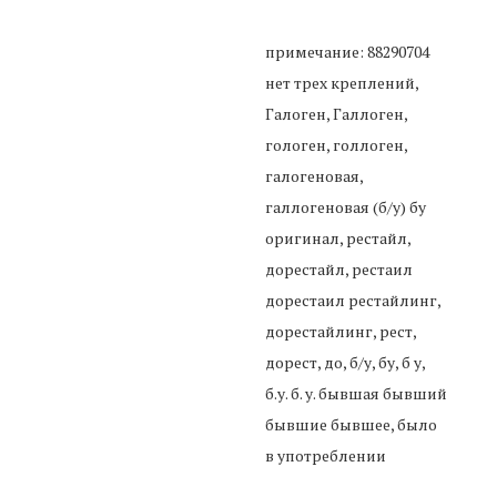
примечание: 88290704
нет трех креплений,
Галоген, Галлоген,
гологен, голлоген,
галогеновая,
галлогеновая (б/у) бу
оригинал, рестайл,
дорестайл, рестаил
дорестаил рестайлинг,
дорестайлинг, рест,
дорест, до, б/у, бу, б у,
б.у. б. у. бывшая бывший
бывшие бывшее, было
в употреблении