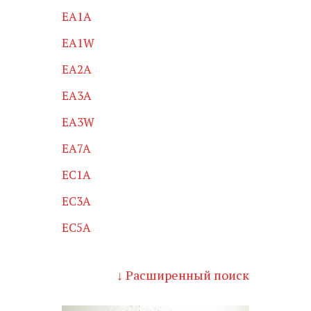
EA1A
EA1W
EA2A
EA3A
EA3W
EA7A
EC1A
EC3A
EC5A
↓ Расширенный поиск