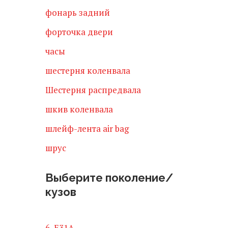
фонарь задний
форточка двери
часы
шестерня коленвала
Шестерня распредвала
шкив коленвала
шлейф-лента air bag
шрус
Выберите поколение/
кузов
6, E31A