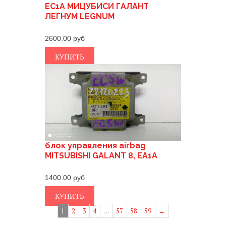
EC1A МИЦУБИСИ ГАЛАНТ
ЛЕГНУМ LEGNUM
2600.00
КУПИТЬ
блок управления airbag
MITSUBISHI GALANT 8, EA1A
1400.00
КУПИТЬ
1
2
3
4
…
57
58
59
→