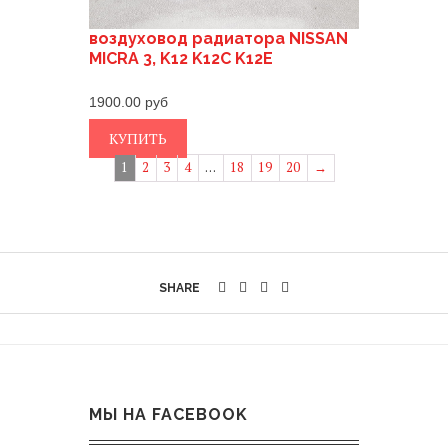
воздуховод радиатора NISSAN
MICRA 3, K12 K12C K12E
1900.00
КУПИТЬ
1
2
3
4
…
18
19
20
→
SHARE
МЫ НА FACEBOOK