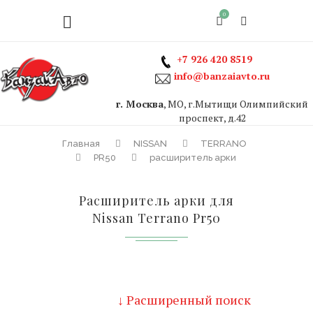
0
+7 926 420 8519
info@banzaiavto.ru
г. Москва
, МО, г.Мытищи Олимпийский
проспект, д.42
Главная
NISSAN
TERRANO
PR50
расширитель арки
Расширитель арки для
Nissan Terrano Pr50
↓ Расширенный поиск