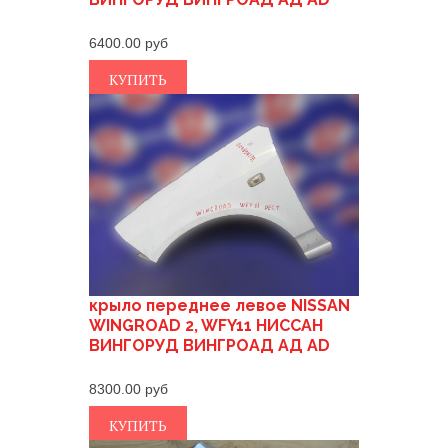
6400.00
КУПИТЬ
крыло переднее левое NISSAN
WINGROAD 2, WFY11 НИССАН
ВИНГОРУД ВИНГРОАД АД AD
8300.00
КУПИТЬ