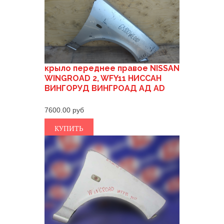
крыло переднее правое NISSAN
WINGROAD 2, WFY11 НИССАН
ВИНГОРУД ВИНГРОАД АД AD
7600.00
КУПИТЬ