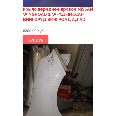
крыло переднее правое NISSAN
WINGROAD 2, WFY11 НИССАН
ВИНГОРУД ВИНГРОАД АД AD
8300.00
КУПИТЬ