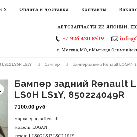
Б У
Оплата и доставка
Контакты
Вакан
АВТОЗАПЧАСТИ ИЗ ЯПОНИИ, ЕВ
+7 926 420 8519
info@
г. Москва
, МО, г.Мытищи Олимпийски
G LS12 LS0H LS1Y
бампер
бампер задний Renault LOGAN 1,
бампер задний Renault LOGAN 1, LS0G LS12
LS0H LS1Y, 850224049R
7100.00
марка: для на Renault
модель: LOGAN
кузов: 1, LS0G LS12 LS0H LS1Y