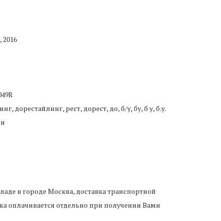
, 2016
049R
 дорестайлинг, рест, дорест, до, б/у, бу, б у, б.у.
ии
кладе в городе Москва, доставка транспортной
ка оплачивается отдельно при получении Вами