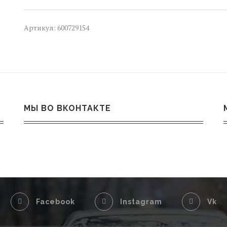
Renault
LOGAN
1,
Артикул:
600729154
LS0G
LS12
LS0H
LS1Y
МЫ ВО ВКОНТАКТЕ
Facebook
Instagram
Vk