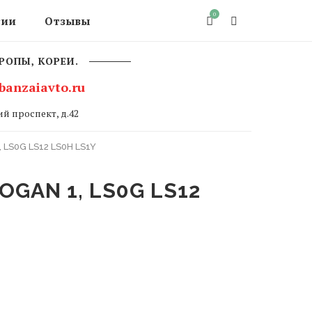
0
сии
Отзывы
РОПЫ, КОРЕИ.
banzaiavto.ru
й проспект, д.42
 LS0G LS12 LS0H LS1Y