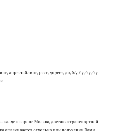
 дорестайлинг, рест, дорест, до, б/у, бу, б у, б.у.
ии
 складе в городе Москва, доставка транспортной
ка оплачивается отдельно при получении Вами