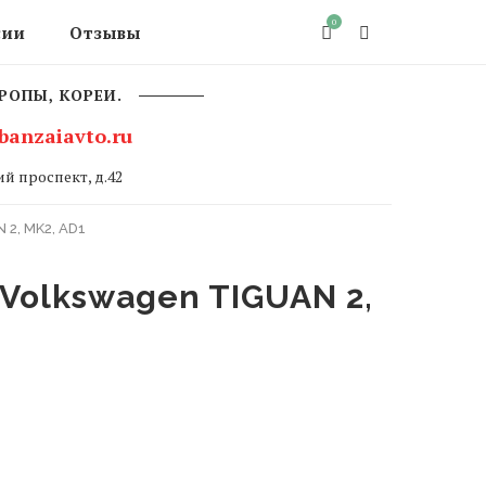
0
сии
Отзывы
РОПЫ, КОРЕИ.
banzaiavto.ru
й проспект, д.42
2, MK2, AD1