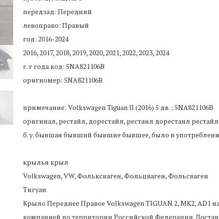
передзад: Передний
левоправо: Правый
год: 2016-2024
2016, 2017, 2018, 2019, 2020, 2021, 2022, 2023, 2024
г. г года код: 5NA821106B
оригномер: 5NA821106B
примечание: Volkswagen Tiguan II (2016) 5 дв. ; 5NA821106B
оригинал, рестайл, дорестайл, рестаил дорестаил рестайлинг,
б. у. бывшая бывший бывшие бывшее, было в употреблен
крылья крыл
Volkswagen, VW, Фольксваген, Фольцваген, Фольсваген
Тигуан
Крыло Переднее Правое Volkswagen TIGUAN 2, MK2, AD1
на
компанией по территории Российской Федерации. Достав