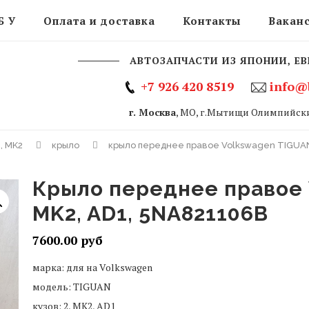
Б У
Оплата и доставка
Контакты
Вакан
АВТОЗАПЧАСТИ ИЗ ЯПОНИИ, ЕВ
+7 926 420 8519
info@
г. Москва
, МО, г.Мытищи Олимпийски
2, MK2
крыло
крыло переднее правое Volkswagen TIGUAN 
крыло переднее правое Volkswagen TIGUAN 2,
MK2, AD1, 5NA821106B
7600.00
марка: для на Volkswagen
модель: TIGUAN
кузов: 2, MK2, AD1