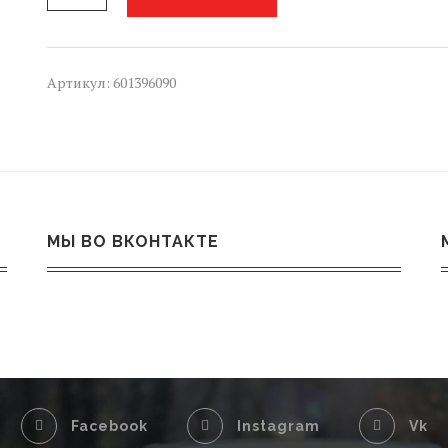
переднее
правое
Volkswagen
TIGUAN
Артикул:
601396090
2,
MK2,
AD1
МЫ ВО ВКОНТАКТЕ
Facebook
Instagram
Vk