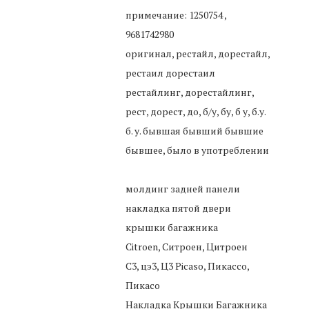
примечание: 1250754 ,
9681742980
оригинал, рестайл, дорестайл,
рестаил дорестаил
рестайлинг, дорестайлинг,
рест, дорест, до, б/у, бу, б у, б.у.
б. у. бывшая бывший бывшие
бывшее, было в употреблении
молдинг задней панели
накладка пятой двери
крышки багажника
Citroen, Ситроен, Цитроен
С3, цэ3, Ц3 Picaso, Пикассо,
Пикасо
Накладка Крышки Багажника