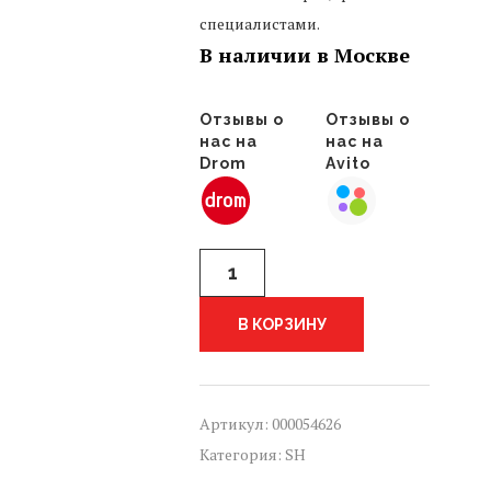
специалистами.
В наличии в Москве
Отзывы о
Отзывы о
нас на
нас на
Drom
Avito
Количество
Накладка
крышки
багажника
В КОРЗИНУ
передний
правый
CITROEN
C3
Артикул:
000054626
PICASSO
Категория:
SH
1
(SH)