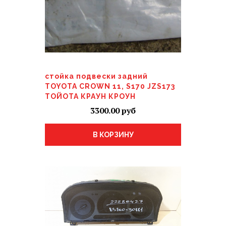
стойка подвески задний
TOYOTA CROWN 11, S170 JZS173
ТОЙОТА КРАУН КРОУН
3300.00
В КОРЗИНУ