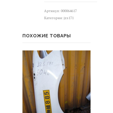
TOYOTA
CROWN
Артикул:
000064617
11,
Категория:
jzs171
S170
jzs171
(
ТОЙОТА
ПОХОЖИЕ ТОВАРЫ
/
КРАУН
/
КРОУН
)