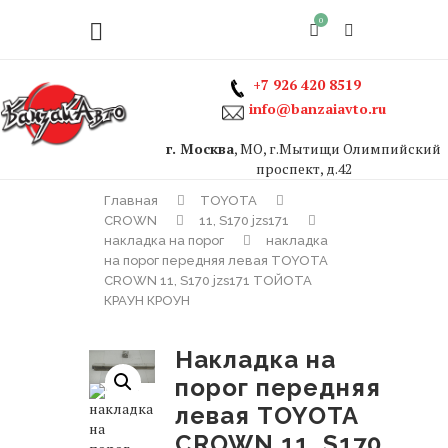
0
+7 926 420 8519
info@banzaiavto.ru
г. Москва
, МО, г.Мытищи Олимпийский
проспект, д.42
Главная
TOYOTA
CROWN
11, S170 jzs171
накладка на порог
накладка
на порог передняя левая TOYOTA
CROWN 11, S170 jzs171 ТОЙОТА
КРАУН КРОУН
накладка на
порог передняя
левая TOYOTA
CROWN 11, S170