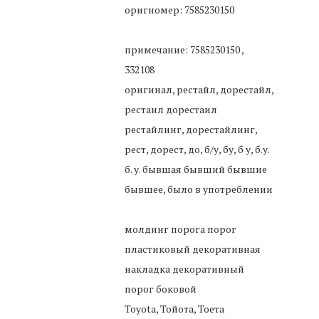
оригномер: 7585230150
примечание: 7585230150 ,
332108
оригинал, рестайл, дорестайл,
рестаил дорестаил
рестайлинг, дорестайлинг,
рест, дорест, до, б/у, бу, б у, б.у.
б. у. бывшая бывший бывшие
бывшее, было в употреблении
молдинг порога порог
пластиковый декоративная
накладка декоративный
порог боковой
Toyota, Тойота, Тоета