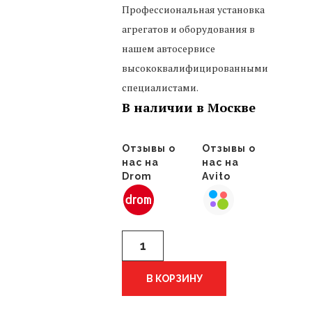
Профессиональная установка
агрегатов и оборудования в
нашем автосервисе
высококвалифицированными
специалистами.
В наличии в Москве
Отзывы о
Отзывы о
нас на
нас на
Drom
Avito
Количество
накладка
на
порог
В КОРЗИНУ
передняя
левая