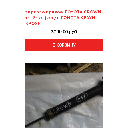
зеркало правое TOYOTA CROWN
11, S170 jzs171 ТОЙОТА КРАУН
КРОУН
3700.00
В КОРЗИНУ