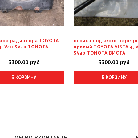
зор радиатора TOYOTA
стойка подвески передн
4, V40 SV40 ТОЙОТА
правый TOYOTA VISTA 4, 
А
SV40 ТОЙОТА ВИСТА
3300.00
3300.00
В КОРЗИНУ
В КОРЗИНУ
МЫ ВО ВКОНТАКТЕ