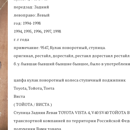
передзад: Задний
левоправо: Левый
год: 1994-1998
1994, 1995, 1996, 1997, 1998
г. г года
примечание: 9547, Кулак поворотный, ступица.
оригинал, рестайл, дорестайл, рестаил дорестаил рестайлинг,
б. у. бывшая бывший бывшие бывшее, было в употреблен
цапфа кулак поворотный колеса ступичный поджипник
Toyota, Тойота, Тоета
Виста
( ТОЙОТА / ВИСТА )
Ступица Задняя Левая TOYOTA VISTA 4, V40 SV40 ТОЙОТА
транспортной компанией по территории Российской Феде
получении Вами товара.