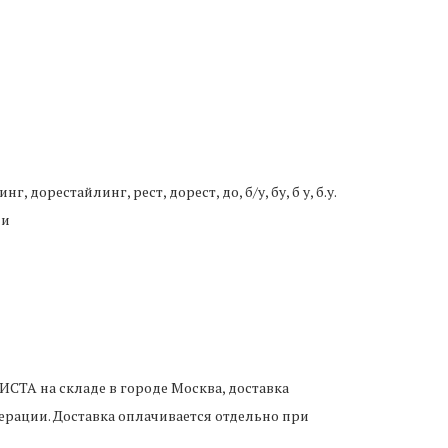
 дорестайлинг, рест, дорест, до, б/у, бу, б у, б.у.
ии
 ВИСТА
на складе в городе Москва, доставка
рации. Доставка оплачивается отдельно при