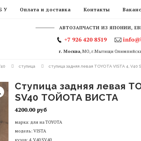
Б У
Оплата и доставка
Контакты
Вакан
АВТОЗАПЧАСТИ ИЗ ЯПОНИИ, ЕВ
+7 926 420 8519
info@
г. Москва
, МО, г.Мытищи Олимпийски
V40
ступица
ступица задняя левая TOYOTA VISTA 4, V4
ступица задняя левая TOYOTA VISTA 4, V40
SV40 ТОЙОТА ВИСТА
4200.00
марка: для на TOYOTA
модель: VISTA
кузов: 4, V40 SV40