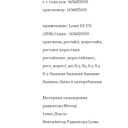
г. г года код: 1636025010
оригномер: 1636025010
примечание: Lexus ES VII
(2018) Седан ; 1636025010
оригинал, рестайл, дорестайл,
рестаил дорестаил
рестайлинг, дорестайлинг,
рест, дорест, до, б/у, бу, б у, б.у.
б. у. бывшая бывший бывшие
бывшее, было в употреблении
Моторчик охлаждения
радиатора Мотор
Lexus, Лексус
Вентилятор Радиатора Lexus