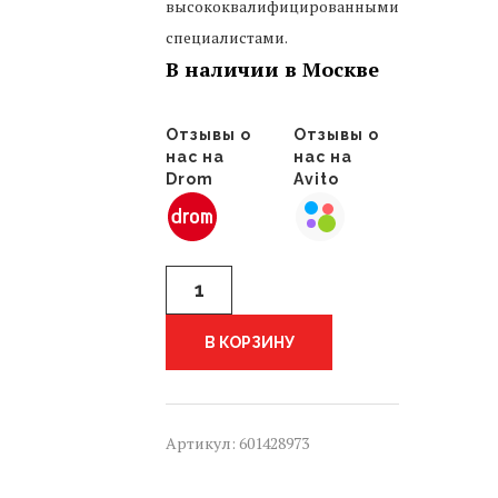
высококвалифицированными
специалистами.
В наличии в Москве
Отзывы о
Отзывы о
нас на
нас на
Drom
Avito
Количество
вентилятор
радиатора
Lexus
В КОРЗИНУ
ES
ES200
ES250
ES300h
Артикул:
601428973
ES350
7,
XV70