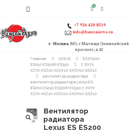
0
+7 926 420 8519
info@banzaiavto.ru
г. Москва
, МО, г.Мытищи Олимпийский
проспект, д.42
Главная
LEXUS
ES ES200
ES250 ES300h ES350
7, XV70
XZ70 ASZ10 AXZA10 AXZH10 GSZ10
вентилятор радиатора
вентилятор радиатора Lexus ES
ES200 ES250 ES300h ES350 7, XV70
XZ70 ASZ10 AXZA10 AXZH10 GSZ10
вентилятор
радиатора
Lexus ES ES200