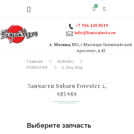
0
+7 926 420 8519
info@banzaiavto.ru
г. Москва
, МО, г.Мытищи Олимпийский
проспект, д.42
Главная
SUBARU
FORESTER
2, SG5 SG9
Запчасти Subaru Forester 2,
sg5 sg9
Выберите запчасть