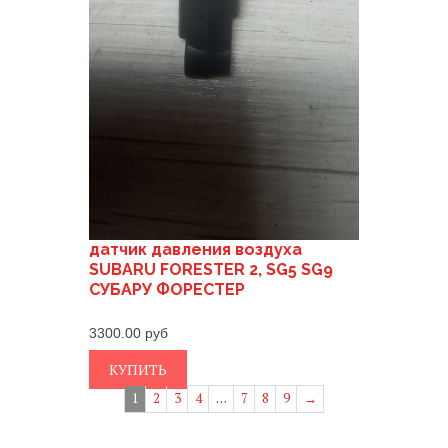
датчик давления воздуха
SUBARU FORESTER 2, SG5 SG9
СУБАРУ ФОРЕСТЕР
3300.00
КУПИТЬ
1
2
3
4
…
7
8
9
→