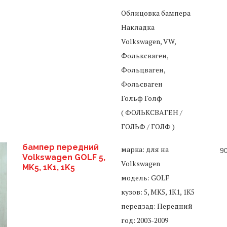
Облицовка бампера
Накладка
Volkswagen, VW,
Фольксваген,
Фольцваген,
Фольсваген
Гольф Голф
( ФОЛЬКСВАГЕН /
ГОЛЬФ / ГОЛФ )
бампер передний
марка: для на
9
Volkswagen GOLF 5,
Volkswagen
MK5, 1K1, 1K5
модель: GOLF
кузов: 5, MK5, 1K1, 1K5
передзад: Передний
год: 2003-2009