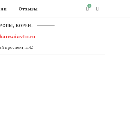
0
сии
Отзывы
РОПЫ, КОРЕИ.
banzaiavto.ru
й проспект, д.42