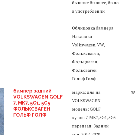
бывшие бывшее, было
в употреблении
Облицовка бампера
Накладка
Volkswagen, VW,
Фольксваген,
Фольцваген,
Фольсваген
Гольф Голф
бампер задний
марка: для на
3
VOLKSWAGEN GOLF
VOLKSWAGEN
7, MK7, 5G1, 5G5
ФОЛЬКСВАГЕН
модель: GOLF
ГОЛЬФ ГОЛФ
кузов: 7, MK7, 5G1, 5G5
передзад: Задний
год: 2012-2020