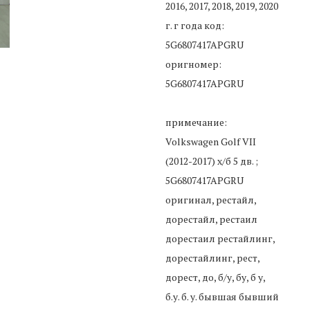
2016, 2017, 2018, 2019, 2020
г. г года код:
5G6807417APGRU
оригномер:
5G6807417APGRU
примечание:
Volkswagen Golf VII
(2012-2017) х/б 5 дв. ;
5G6807417APGRU
оригинал, рестайл,
дорестайл, рестаил
дорестаил рестайлинг,
дорестайлинг, рест,
дорест, до, б/у, бу, б у,
б.у. б. у. бывшая бывший