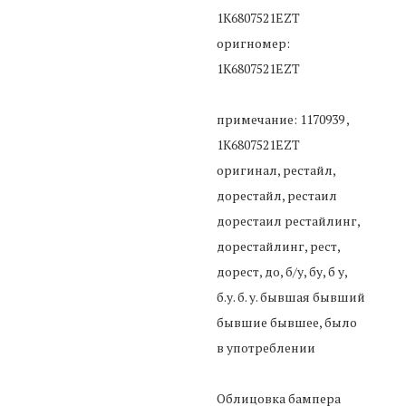
1K6807521EZT
оригномер:
1K6807521EZT
примечание: 1170939 ,
1K6807521EZT
оригинал, рестайл,
дорестайл, рестаил
дорестаил рестайлинг,
дорестайлинг, рест,
дорест, до, б/у, бу, б у,
б.у. б. у. бывшая бывший
бывшие бывшее, было
в употреблении
Облицовка бампера