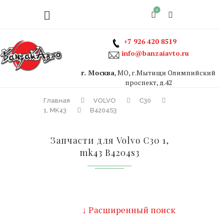
0
+7 926 420 8519
info@banzaiavto.ru
г. Москва
, МО, г.Мытищи Олимпийский
проспект, д.42
Главная
VOLVO
C30
1, MK43
B4204S3
Запчасти для Volvo C30 1,
mk43 B4204s3
↓ Расширенный поиск