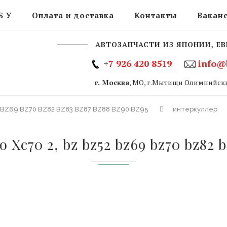
Б У
Оплата и доставка
Контакты
Вакан
АВТОЗАПЧАСТИ ИЗ ЯПОНИИ, ЕВ
+7 926 420 8519
info@
г. Москва
, МО, г.Мытищи Олимпийски
2 BZ69 BZ70 BZ82 BZ83 BZ87 BZ88 BZ90 BZ95
интеркуллер
Xc70 2, bz bz52 bz69 bz70 bz82 b