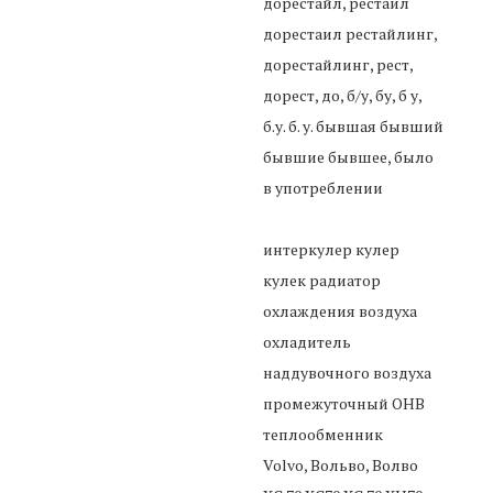
дорестайл, рестаил
дорестаил рестайлинг,
дорестайлинг, рест,
дорест, до, б/у, бу, б у,
б.у. б. у. бывшая бывший
бывшие бывшее, было
в употреблении
интеркулер кулер
кулек радиатор
охлаждения воздуха
охладитель
наддувочного воздуха
промежуточный ОНВ
теплообменник
Volvo, Вольво, Волво