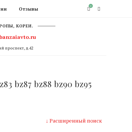
0
сии
Отзывы
РОПЫ, КОРЕИ.
banzaiavto.ru
й проспект, д.42
z83 bz87 bz88 bz90 bz95
↓ Расширенный поиск