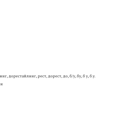
 дорестайлинг, рест, дорест, до, б/у, бу, б у, б.у.
ии