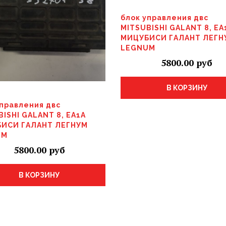
блок управления двс
MITSUBISHI GALANT 8, EA
МИЦУБИСИ ГАЛАНТ ЛЕГН
LEGNUM
5800.00
В КОРЗИНУ
управления двс
BISHI GALANT 8, EA1A
ИСИ ГАЛАНТ ЛЕГНУМ
UM
5800.00
В КОРЗИНУ