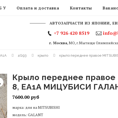
Б У
Оплата и доставка
Контакты
Вакан
АВТОЗАПЧАСТИ ИЗ ЯПОНИИ, ЕВ
+7 926 420 8519
info@
г. Москва
, МО, г.Мытищи Олимпийски
EA1A
4G93
крыло
крыло переднее правое MITSUBI
крыло переднее правое MITSUBISHI GALANT
8, EA1A МИЦУБИСИ ГАЛ
7600.00
марка: для на MITSUBISHI
модель: GALANT