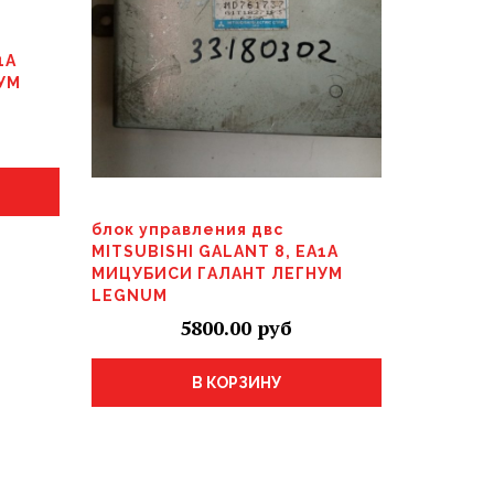
1A
УМ
блок управления двс
MITSUBISHI GALANT 8, EA1A
МИЦУБИСИ ГАЛАНТ ЛЕГНУМ
LEGNUM
5800.00
В КОРЗИНУ