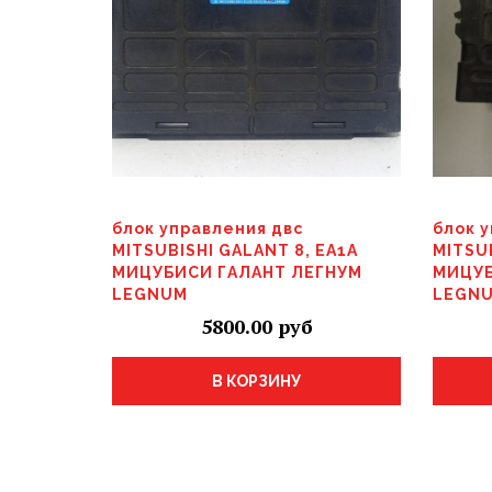
блок управления двс
блок 
MITSUBISHI GALANT 8, EA1A
MITSU
МИЦУБИСИ ГАЛАНТ ЛЕГНУМ
МИЦУБ
LEGNUM
LEGN
5800.00
В КОРЗИНУ