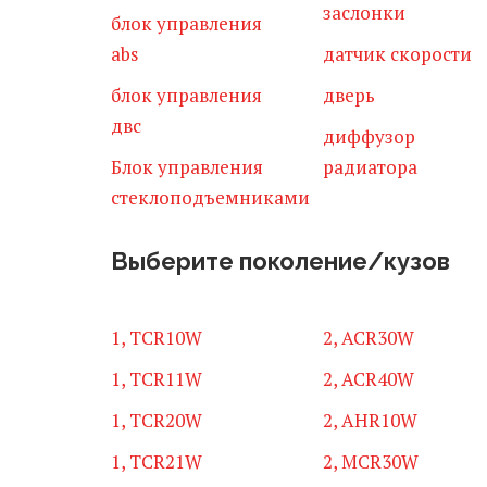
заслонки
блок управления
abs
датчик скорости
блок управления
дверь
двс
диффузор
Блок управления
радиатора
стеклоподъемниками
Выберите поколение/кузов
1, TCR10W
2, ACR30W
1, TCR11W
2, ACR40W
1, TCR20W
2, AHR10W
1, TCR21W
2, MCR30W