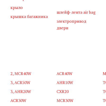
крыло
шлейф-лента air bag
крышка багажника
электропривод
двери
2, MCR40W
ACR40W
M
3, ACR50W
AHR10W
T
3, AHR20W
CXR20
T
ACR30W
MCR30W
T