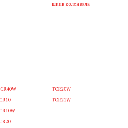
шкив коленвала
CR40W
TCR20W
CR10
TCR21W
CR10W
CR20