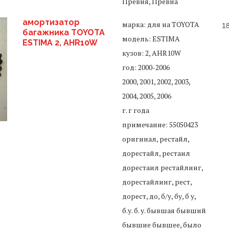
Превия, Превиа
амортизатор
марка: для на TOYOTA
1
багажника TOYOTA
модель: ESTIMA
ESTIMA 2, AHR10W
кузов: 2, AHR10W
год: 2000-2006
2000, 2001, 2002, 2003,
2004, 2005, 2006
г. г года
примечание: 55050423
оригинал, рестайл,
дорестайл, рестаил
дорестаил рестайлинг,
дорестайлинг, рест,
дорест, до, б/у, бу, б у,
б.у. б. у. бывшая бывший
бывшие бывшее, было