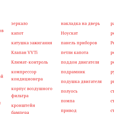
зеркало
накладка на дверь
р
ов
капот
Ноускат
р
катушка зажигания
панель приборов
Р
Клапан VVTi
петли капота
р
Климат-контроль
поддон двигателя
р
компрессор
подрамник
р
ой
кондиционера
подушка двигателя
р
корпус воздушного
полуось
с
фильтра
помпа
с
я
кронштейн
привод
с
бампера