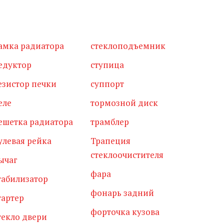
амка радиатора
стеклоподъемник
едуктор
ступица
езистор печки
суппорт
еле
тормозной диск
ешетка радиатора
трамблер
улевая рейка
Трапеция
стеклоочистителя
ычаг
фара
табилизатор
фонарь задний
тартер
форточка кузова
текло двери