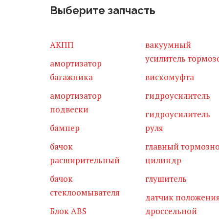
Выберите запчасть
АКПП
вакуумный
усилитель тормоз
амортизатор
багажника
вискомуфта
амортизатор
гидроусилитель
подвески
гидроусилитель
бампер
руля
бачок
главный тормозн
расширительный
цилиндр
бачок
глушитель
стеклоомывателя
датчик положени
Блок ABS
дроссельной