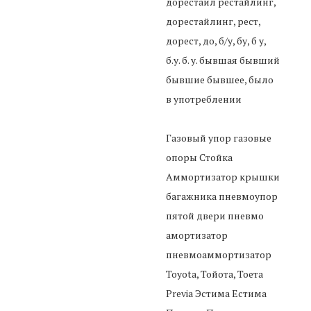
дорестаил рестайлинг,
дорестайлинг, рест,
дорест, до, б/у, бу, б у,
б.у. б. у. бывшая бывший
бывшие бывшее, было
в употреблении
Газовый упор газовые
опоры Стойка
Аммортизатор крышки
багажника пневмоупор
пятой двери пневмо
амортизатор
пневмоаммортизатор
Toyota, Тойота, Тоета
Previa Эстима Естима